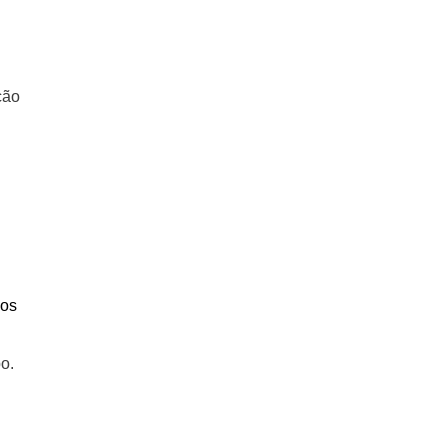
ção
 os
o.