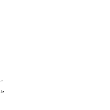
 e
 de