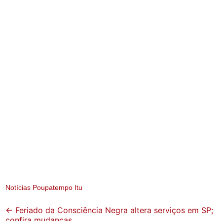
Notícias Poupatempo Itu
Post
←
Feriado da Consciência Negra altera serviços em SP;
confira mudanças