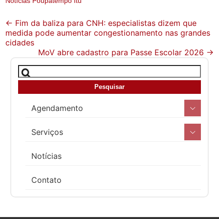
Notícias Poupatempo Itu
Post
←
Fim da baliza para CNH: especialistas dizem que
medida pode aumentar congestionamento nas grandes
navigation
cidades
MoV abre cadastro para Passe Escolar 2026
→
Agendamento
Serviços
Notícias
Contato